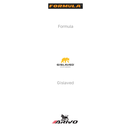
Formula
Gislaved