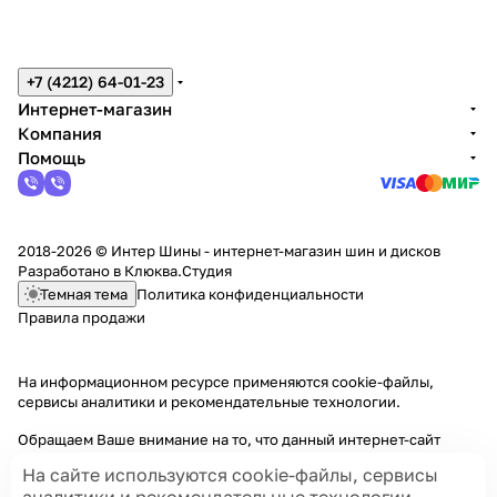
+7 (4212) 64-01-23
Интернет-магазин
Компания
Помощь
2018-2026 © Интер Шины - интернет-магазин шин и дисков
Разработано в
Клюква.Студия
Темная тема
Политика конфиденциальности
Правила продажи
На информационном ресурсе применяются
cookie-файлы,
сервисы аналитики и рекомендательные технологии
.
Обращаем Ваше внимание на то, что данный интернет-сайт
носит исключительно информационный характер и ни при каких
На сайте используются cookie-файлы, сервисы
условиях информационные материалы и цены, размещенные на