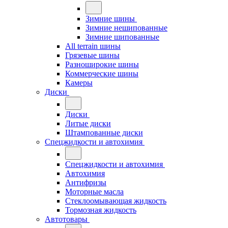
Зимние шины
Зимние нешипованные
Зимние шипованные
All terrain шины
Грязевые шины
Разноширокие шины
Коммерческие шины
Камеры
Диски
Диски
Литые диски
Штампованные диски
Спецжидкости и автохимия
Спецжидкости и автохимия
Автохимия
Антифризы
Моторные масла
Стеклоомывающая жидкость
Тормозная жидкость
Автотовары