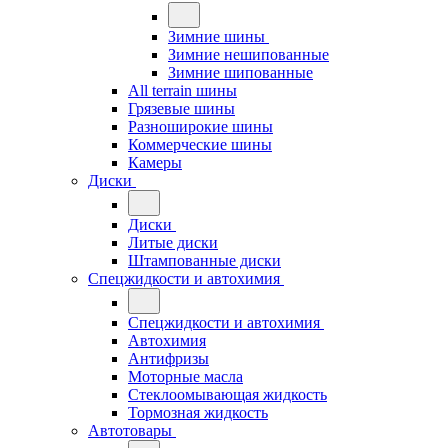
Зимние шины
Зимние нешипованные
Зимние шипованные
All terrain шины
Грязевые шины
Разноширокие шины
Коммерческие шины
Камеры
Диски
Диски
Литые диски
Штампованные диски
Спецжидкости и автохимия
Спецжидкости и автохимия
Автохимия
Антифризы
Моторные масла
Стеклоомывающая жидкость
Тормозная жидкость
Автотовары