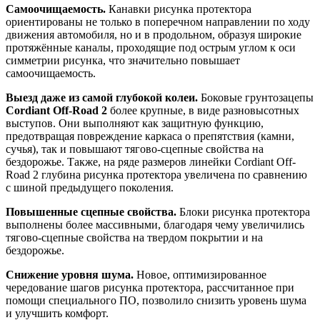
Самоочищаемость.
Канавки рисунка протектора
ориентированы не только в поперечном направлении по ходу
движения автомобиля, но и в продольном, образуя широкие
протяжённые каналы, проходящие под острым углом к оси
симметрии рисунка, что значительно повышает
самоочищаемость.
Выезд даже из самой глубокой колеи.
Боковые грунтозацепы
Cordiant Off-Road 2
более крупные, в виде разновысотных
выступов. Они выполняют как защитную функцию,
предотвращая повреждение каркаса о препятствия (камни,
сучья), так и повышают тягово-сцепные свойства на
бездорожье. Также, на ряде размеров линейки Cordiant Off-
Road 2 глубина рисунка протектора увеличена по сравнению
с шиной предыдущего поколения.
Повышенные сцепные свойства.
Блоки рисунка протектора
выполнены более массивными, благодаря чему увеличились
тягово-сцепные свойства на твердом покрытии и на
бездорожье.
Снижение уровня шума.
Новое, оптимизированное
чередование шагов рисунка протектора, рассчитанное при
помощи специального ПО, позволило снизить уровень шума
и улучшить комфорт.