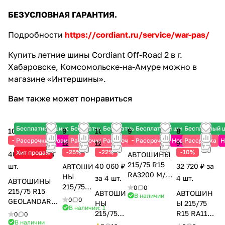
БЕЗУСЛОВНАЯ ГАРАНТИЯ.
Подробности
https://cordiant.ru/service/war-pas/
Купить летние шины Cordiant Off-Road 2 в г.
Хабаровске, Комсомольске-на-Амуре можно в
магазине «Интершины».
Вам также может понравиться
Бесплатный шиномонтаж
Бесплатный шиномонтаж
Бесплатный шиномонтаж
Бесплатный шиномонтаж
Бесплатный 
10 120 ₽
9 630 ₽
10 015 ₽
9 320 ₽
8 180 ₽
13 490 ₽
10 710 ₽
-25%
-13%
Рассрочка
Новинка
Рассрочка
Рассрочка
Рассрочка
Новинка
Рассрочка
Н
12 840 ₽
12 840 ₽
9 090 ₽
-25%
-22%
-10%
Хит продаж
40 480 ₽ за 4
АВТОШИНЫ
215/75 R15
шт.
40 060 ₽
32 720 ₽ за
АВТОШИ
RA3200 M/T
НЫ
за 4 шт.
4 шт.
АВТОШИНЫ
LT WW
215/75
0
0
215/75 R15
АВТОШИ
АВТОШИН
100/97Q
В наличии
R15 AT-
0
0
GEOLANDAR
НЫ
Ы 215/75
ROADCRUZA
771 100S
В наличии: 1
A/T4 G018 LT
215/75
R15 RA1100
0
0
MAXXIS
106/103S
В наличии
R15 AT-
A/T 100S