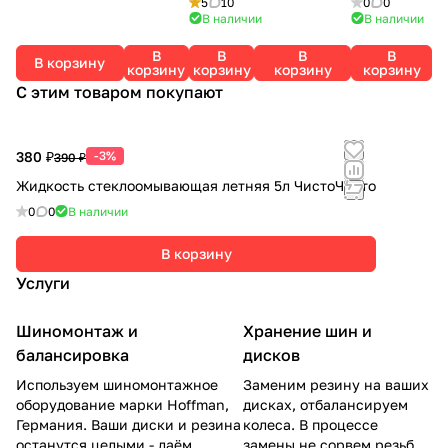
5
10
0
0
YOKOHAMA
771 100S
ROADCRUZ
В наличии
В наличии
MAXXIS
A
В
В
В
В
В корзину
корзину
корзину
корзину
корзину
С этим товаром покупают
380 ₽
-3%
390 ₽
Жидкость стеклоомывающая летняя 5л ЧистоЧисто
0
0
В наличии
В корзину
Услуги
Шиномонтаж и
Хранение шин и
балансировка
дисков
Используем шиномонтажное
Заменим резину на ваших
оборудование марки Hoffman,
дисках, отбалансируем
Германия. Ваши диски и резина
колеса. В процессе
останутся целыми - даём
замены не сорвем резьбу