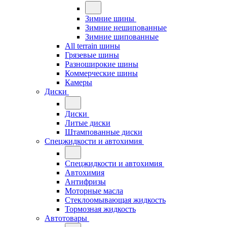
Зимние шины
Зимние нешипованные
Зимние шипованные
All terrain шины
Грязевые шины
Разноширокие шины
Коммерческие шины
Камеры
Диски
Диски
Литые диски
Штампованные диски
Спецжидкости и автохимия
Спецжидкости и автохимия
Автохимия
Антифризы
Моторные масла
Стеклоомывающая жидкость
Тормозная жидкость
Автотовары