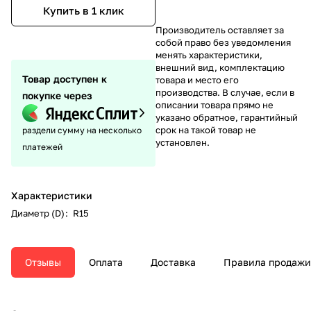
Купить в 1 клик
Производитель оставляет за
собой право без уведомления
менять характеристики,
внешний вид, комплектацию
Товар доступен к
товара и место его
производства. В случае, если в
покупке через
описании товара прямо не
указано обратное, гарантийный
срок на такой товар не
раздели сумму на несколько
установлен.
платежей
Характеристики
Диаметр (D)
:
R15
Отзывы
Оплата
Доставка
Правила продажи