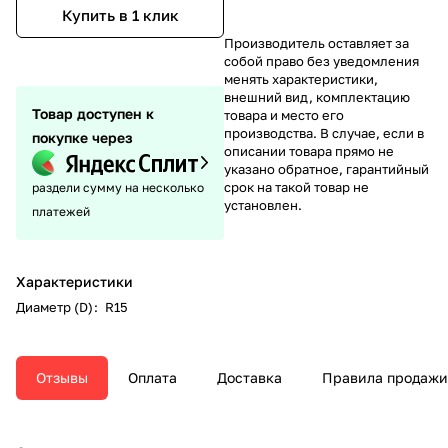
Купить в 1 клик
Производитель оставляет за
собой право без уведомления
менять характеристики,
внешний вид, комплектацию
Товар доступен к
товара и место его
производства. В случае, если в
покупке через
описании товара прямо не
указано обратное, гарантийный
срок на такой товар не
раздели сумму на несколько
установлен.
платежей
Характеристики
Диаметр (D)
:
R15
Отзывы
Оплата
Доставка
Правила продажи