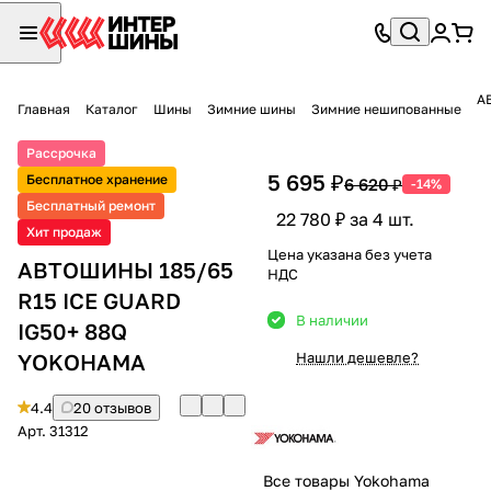
А
Главная
Каталог
Шины
Зимние шины
Зимние нешипованные
Рассрочка
5 695 ₽
Бесплатное хранение
6 620 ₽
-14%
Бесплатный ремонт
22 780 ₽ за 4 шт.
Хит продаж
Цена указана без учета
АВТОШИНЫ 185/65
НДС
R15 ICE GUARD
В наличии
IG50+ 88Q
YOKOHAMA
Нашли дешевле?
4.4
20 отзывов
Арт.
31312
Все товары Yokohama