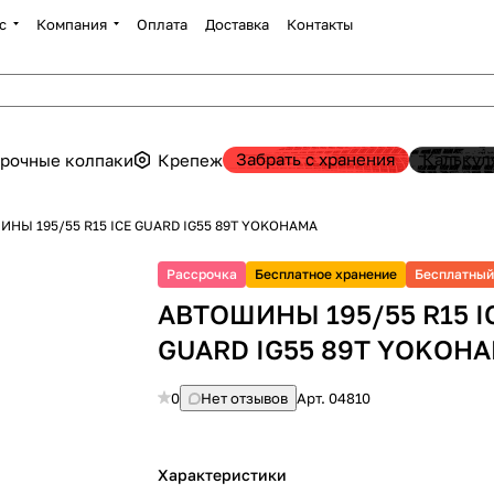
с
Компания
Оплата
Доставка
Контакты
Забрать с хранения
Калькул
рочные колпаки
Крепеж
НЫ 195/55 R15 ICE GUARD IG55 89T YOKOHAMA
Рассрочка
Бесплатное хранение
Бесплатный
АВТОШИНЫ 195/55 R15 I
GUARD IG55 89T YOKOH
0
Нет отзывов
Арт.
04810
Характеристики