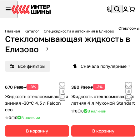
Стеклоомы
Главная
Каталог
Спецжидкости и автохимия в Елизово
Стеклоомывающая жидкость в
Елизово
7
Все фильтры
Сначала популярные
670 ₽
-3%
380 ₽
-3%
690 ₽
390 ₽
Жидкость стеклоомывающая
Жидкость стеклоомывающая
зимняя -30*С 4,5 л Falcon
летняя 4 л Мухомой Standart
eco
0
0
В наличии
0
0
В наличии
В корзину
В корзину